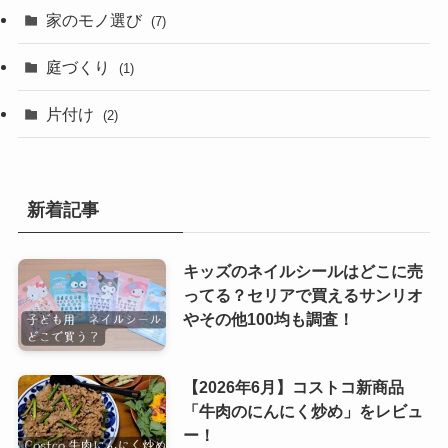
家のモノ選び
(7)
庭づくり
(1)
片付け
(2)
新着記事
キッズのネイルシールはどこに売
ってる？セリアで買えるサンリオ
やその他100均も調査！
【2026年6月】コストコ新商品
「牛肉のにんにく炒め」をレビュ
ー！