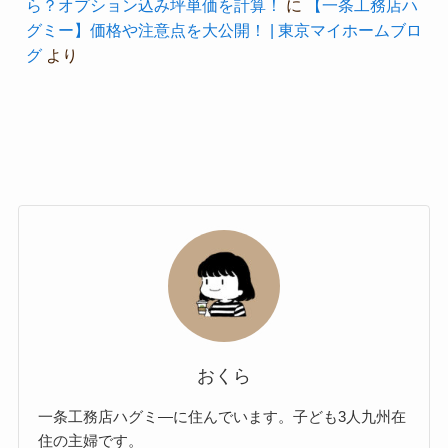
ら？オプション込み坪単価を計算！
に
【一条工務店ハ
グミー】価格や注意点を大公開！ | 東京マイホームブロ
グ
より
おくら
一条工務店ハグミ―に住んでいます。子ども3人九州在
住の主婦です。