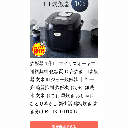
炊飯器 1升 IH アイリスオーヤマ
送料無料 低糖質 10合炊き IH炊飯
器 玄米 IHジャー炊飯器 十合 一
升 糖質抑制 炊飯機 おかゆ 無洗
米 玄米 おこわ 早炊き おしゃれ 
ひとり暮らし 新生活 銘柄炊き 炊
き分け RC-IK10-B10-B
楽天市場で見る