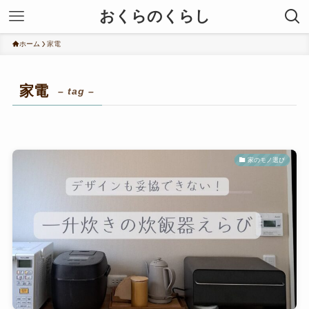
おくらのくらし
ホーム
家電
家電
– tag –
家のモノ選び