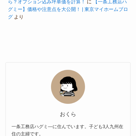
ら？オプション込み坪単価を計算！
に
【一条工務店ハ
グミー】価格や注意点を大公開！ | 東京マイホームブロ
グ
より
おくら
一条工務店ハグミ―に住んでいます。子ども3人九州在
住の主婦です。