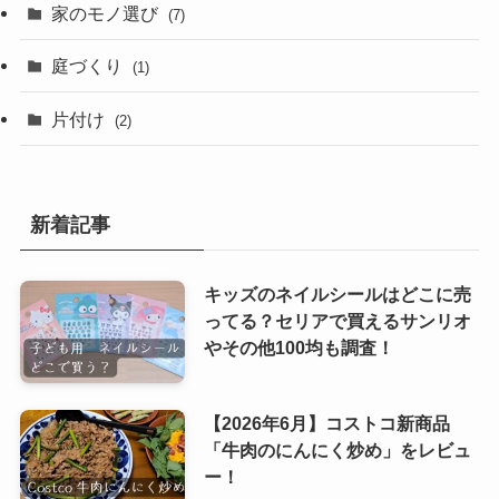
家のモノ選び
(7)
庭づくり
(1)
片付け
(2)
新着記事
キッズのネイルシールはどこに売
ってる？セリアで買えるサンリオ
やその他100均も調査！
【2026年6月】コストコ新商品
「牛肉のにんにく炒め」をレビュ
ー！