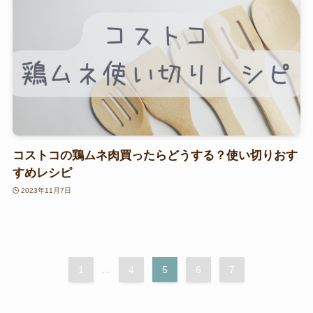
コストコの鶏ムネ肉買ったらどうする？使い切りおす
すめレシピ
2023年11月7日
1
...
4
5
6
7